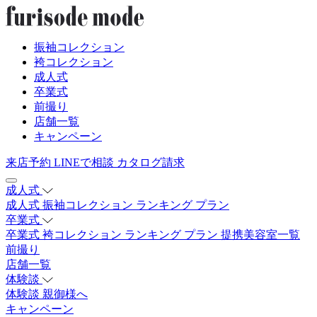
振袖コレクション
袴コレクション
成人式
卒業式
前撮り
店舗一覧
キャンペーン
来店予約
LINEで相談
カタログ請求
成人式
成人式
振袖コレクション
ランキング
プラン
卒業式
卒業式
袴コレクション
ランキング
プラン
提携美容室一覧
前撮り
店舗一覧
体験談
体験談
親御様へ
キャンペーン