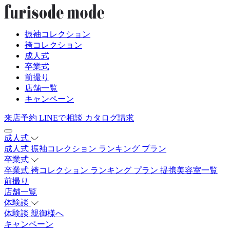
振袖コレクション
袴コレクション
成人式
卒業式
前撮り
店舗一覧
キャンペーン
来店予約
LINEで相談
カタログ請求
成人式
成人式
振袖コレクション
ランキング
プラン
卒業式
卒業式
袴コレクション
ランキング
プラン
提携美容室一覧
前撮り
店舗一覧
体験談
体験談
親御様へ
キャンペーン