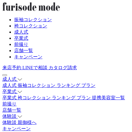
振袖コレクション
袴コレクション
成人式
卒業式
前撮り
店舗一覧
キャンペーン
来店予約
LINEで相談
カタログ請求
成人式
成人式
振袖コレクション
ランキング
プラン
卒業式
卒業式
袴コレクション
ランキング
プラン
提携美容室一覧
前撮り
店舗一覧
体験談
体験談
親御様へ
キャンペーン