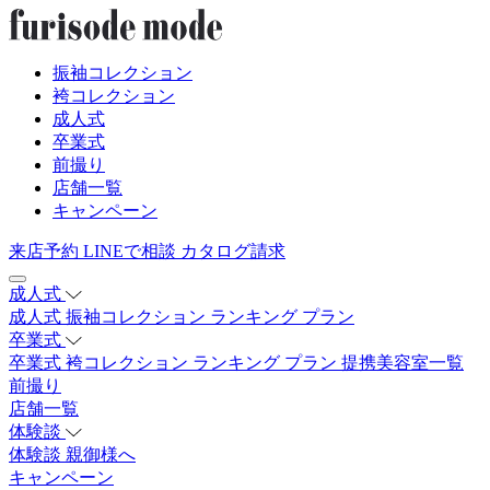
振袖コレクション
袴コレクション
成人式
卒業式
前撮り
店舗一覧
キャンペーン
来店予約
LINEで相談
カタログ請求
成人式
成人式
振袖コレクション
ランキング
プラン
卒業式
卒業式
袴コレクション
ランキング
プラン
提携美容室一覧
前撮り
店舗一覧
体験談
体験談
親御様へ
キャンペーン