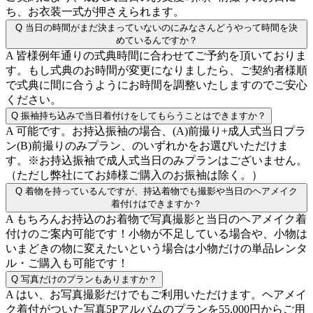
ち、お衣装一式が押さえられます。
Q
当日の時間がまだ決まっていないのにみなさんどうやって時間を決
めているんですか？
A
皆様例年通りの式典時間に合わせてご予約を頂いておりま
す。もし式典のお時間が変更になりましたら、ご契約者様順
で式典に間に合うようにお時間を調整いたしますのでご安心
ください。
Q
振袖持ち込みで当日着付けをしてもらうことはできますか？
A
可能です。お持込振袖の場合、(A)前撮り+成人式当日プラ
ン(B)前撮りのみプラン、のいずれかをお選びいただけま
す。※お持込振袖で成人式当日のみプランはございません。
（ただし弊社にてお姉様ご購入のお振袖は除く。）
Q
着物を持っているんですが、持込着物でも撮影や当日のヘアメイク
着付けはできますか？
A
もちろんお持込のお着物で写真撮影と当日のヘアメイク着
付けのご案内可能です！小物が不足している場合や、小物は
いまどきの物に変えたいという場合は小物だけの単品レンタ
ル・ご購入も可能です！
Q
写真だけのプランもありますか？
A
はい、お写真撮影だけでもご利用いただけます。ヘアメイ
ク着付がついた写真5Pアルバムのプランを55,000円からご用