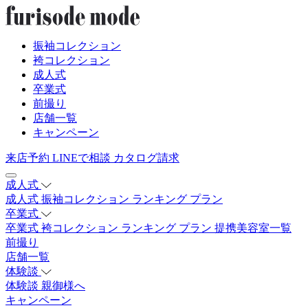
振袖コレクション
袴コレクション
成人式
卒業式
前撮り
店舗一覧
キャンペーン
来店予約
LINEで相談
カタログ請求
成人式
成人式
振袖コレクション
ランキング
プラン
卒業式
卒業式
袴コレクション
ランキング
プラン
提携美容室一覧
前撮り
店舗一覧
体験談
体験談
親御様へ
キャンペーン