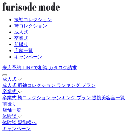
振袖コレクション
袴コレクション
成人式
卒業式
前撮り
店舗一覧
キャンペーン
来店予約
LINEで相談
カタログ請求
成人式
成人式
振袖コレクション
ランキング
プラン
卒業式
卒業式
袴コレクション
ランキング
プラン
提携美容室一覧
前撮り
店舗一覧
体験談
体験談
親御様へ
キャンペーン