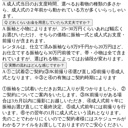
A
成人式当日のお支度時間、選べるお着物の種類の多さか
ら、成人式の２年前から動かれている方が多くいらっしゃい
ます。
Q
どれくらいお金を用意していたら大丈夫ですか？
A
振袖と小物によりますが、25~30万円くらいあれば幅広く
お選びいただけ、そちらの価格に振袖一式と成人式お支度・
前撮りが含まれます。
レンタルは、仕立て済み振袖なら9万9千円から20万円ほど、
お仕立てする振袖なら30万円前後です。帯・小物は全て含ま
れていますが、選ばれる物によってはお値段が変わります。
Q
実際の流れはどんな感じですか？
A
①ご試着②ご契約(③JK前撮り④選び直し)⑤前撮り⑥成人
式となります。※③と④の有無はご契約時期によります
①振袖をご試着いただきお気に入りが見つかりましたら、②
ご契約についてご案内をいたします。③JK前撮りがある場
合は3カ月以内に撮影にお越しいただき、④成人式前々年に
振袖お選び直しにて最終決定、⑤成人式前年には前撮りを行
います。⑥その翌年の1月に成人式という流れとなります。
先のことでわかりにくいのでご契約者様にはスケジュールが
わかるファイルをお渡ししておりますのでご安心ください。