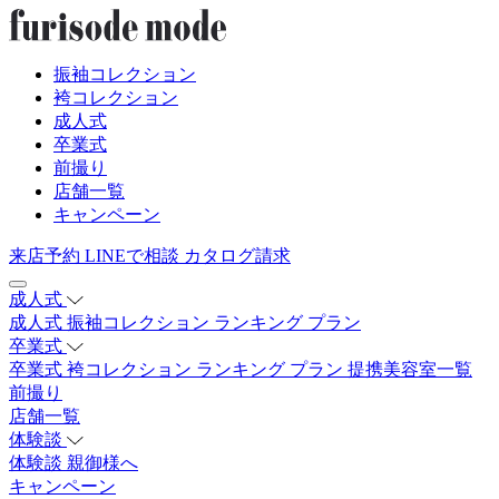
振袖コレクション
袴コレクション
成人式
卒業式
前撮り
店舗一覧
キャンペーン
来店予約
LINEで相談
カタログ請求
成人式
成人式
振袖コレクション
ランキング
プラン
卒業式
卒業式
袴コレクション
ランキング
プラン
提携美容室一覧
前撮り
店舗一覧
体験談
体験談
親御様へ
キャンペーン