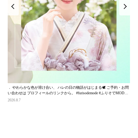
． やわらかな色が溶け合い、 ハレの日の物語がはじまる🕊️ ご予約・お問
い合わせは プロフィールのリンクから。 #furisodemode #ふりそでMODE #
振袖 #ふりそで #成人式
2026.8.7