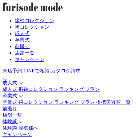
振袖コレクション
袴コレクション
成人式
卒業式
前撮り
店舗一覧
キャンペーン
来店予約
LINEで相談
カタログ請求
成人式
成人式
振袖コレクション
ランキング
プラン
卒業式
卒業式
袴コレクション
ランキング
プラン
提携美容室一覧
前撮り
店舗一覧
体験談
体験談
親御様へ
キャンペーン