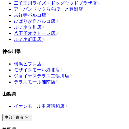
二子玉川ライズ・ドッグウッドプラザ店
アーバンドックららぽーと豊洲店
吉祥寺パルコ店
ひばりが丘パルコ店
ルミネ立川店
八王子オクトーレ店
ルミネ町田店
神奈川県
横浜ビブレ店
モザイクモール港北店
ジョイナステラス二俣川店
テラスモール湘南店
山梨県
イオンモール甲府昭和店
中部・東海