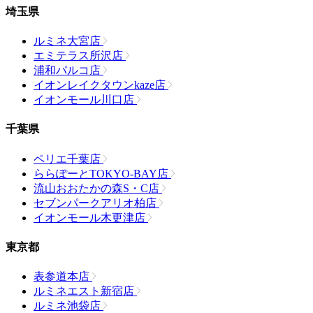
埼玉県
ルミネ大宮店
エミテラス所沢店
浦和パルコ店
イオンレイクタウンkaze店
イオンモール川口店
千葉県
ペリエ千葉店
ららぽーとTOKYO-BAY店
流山おおたかの森S・C店
セブンパークアリオ柏店
イオンモール木更津店
東京都
表参道本店
ルミネエスト新宿店
ルミネ池袋店