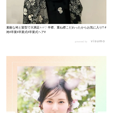
素敵な袴と髪型で大満足߹-߹♡ 半襟、重ね襟こだわったからお気に入り‼︎ #
袴#卒業#卒業式#卒業式ヘア#
powered by