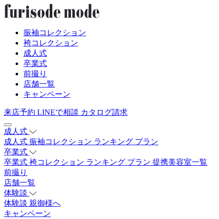
振袖コレクション
袴コレクション
成人式
卒業式
前撮り
店舗一覧
キャンペーン
来店予約
LINEで相談
カタログ請求
成人式
成人式
振袖コレクション
ランキング
プラン
卒業式
卒業式
袴コレクション
ランキング
プラン
提携美容室一覧
前撮り
店舗一覧
体験談
体験談
親御様へ
キャンペーン