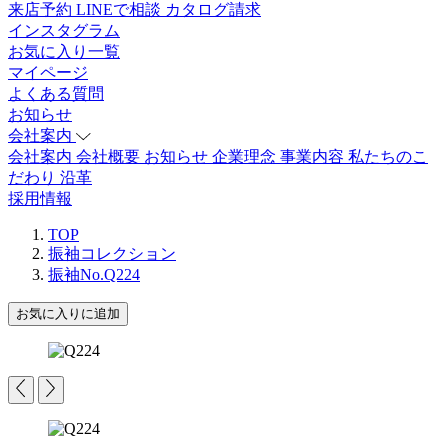
来店予約
LINEで相談
カタログ請求
インスタグラム
お気に入り一覧
マイページ
よくある質問
お知らせ
会社案内
会社案内
会社概要
お知らせ
企業理念
事業内容
私たちのこ
だわり
沿革
採用情報
TOP
振袖コレクション
振袖No.Q224
お気に入りに追加