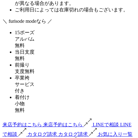
が異なる場合があります。
ご利用日によっては在庫切れの場合もございます。
＼ furisode modeなら ／
15ポーズ
アルバム
無料
当日支度
無料
前撮り
支度無料
卒業袴
サービス
付き
着付け
小物
無料
来店予約はこちら
来店予約はこちら
LINEで相談
LINE
で相談
カタログ請求
カタログ請求
お気に入り一覧