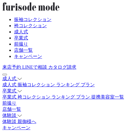
振袖コレクション
袴コレクション
成人式
卒業式
前撮り
店舗一覧
キャンペーン
来店予約
LINEで相談
カタログ請求
成人式
成人式
振袖コレクション
ランキング
プラン
卒業式
卒業式
袴コレクション
ランキング
プラン
提携美容室一覧
前撮り
店舗一覧
体験談
体験談
親御様へ
キャンペーン