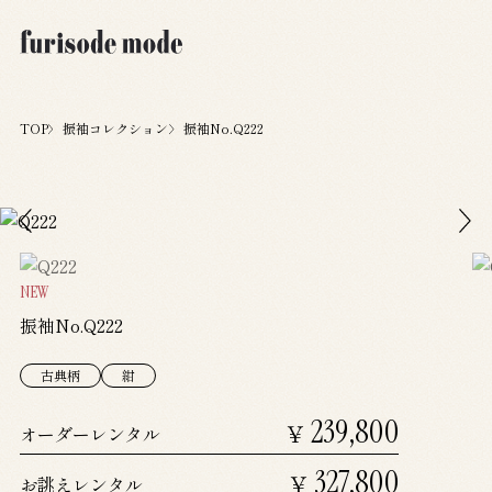
TOP
振袖コレクション
振袖No.Q222
NEW
振袖No.Q222
古典柄
紺
239,800
￥
オーダーレンタル
327,800
￥
お誂えレンタル