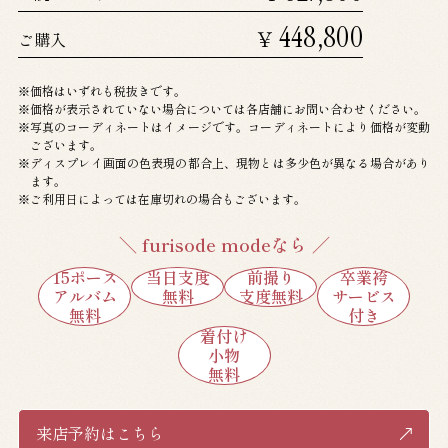
448,800
￥
ご購入
価格はいずれも税抜きです。
価格が表示されていない場合については各店舗にお問い合わせください。
写真のコーディネートはイメージです。コーディネートにより価格が変動
ございます。
ディスプレイ画面の色表現の都合上、現物とは多少色が異なる場合があり
ます。
ご利用日によっては在庫切れの場合もございます。
＼ furisode modeなら ／
15ポーズ
当日支度
前撮り
卒業袴
アルバム
無料
支度無料
サービス
無料
付き
着付け
小物
無料
来店予約はこちら