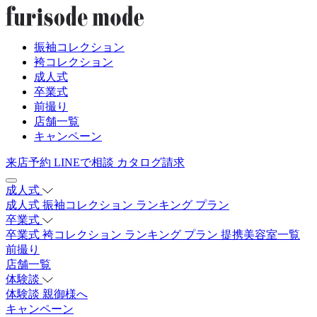
振袖コレクション
袴コレクション
成人式
卒業式
前撮り
店舗一覧
キャンペーン
来店予約
LINEで相談
カタログ請求
成人式
成人式
振袖コレクション
ランキング
プラン
卒業式
卒業式
袴コレクション
ランキング
プラン
提携美容室一覧
前撮り
店舗一覧
体験談
体験談
親御様へ
キャンペーン