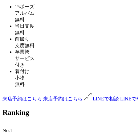
15ポーズ
アルバム
無料
当日支度
無料
前撮り
支度無料
卒業袴
サービス
付き
着付け
小物
無料
来店予約はこちら
来店予約はこちら
LINEで相談
LINE
Ranking
No.1