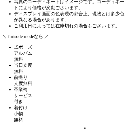
写真のコーディネートはイメージです。コーディネー
トにより価格が変動ございます。
ディスプレイ画面の色表現の都合上、現物とは多少色
が異なる場合があります。
ご利用日によっては在庫切れの場合もございます。
＼ furisode modeなら ／
15ポーズ
アルバム
無料
当日支度
無料
前撮り
支度無料
卒業袴
サービス
付き
着付け
小物
無料