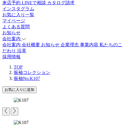
来店予約
LINEで相談
カタログ請求
インスタグラム
お気に入り一覧
マイページ
よくある質問
お知らせ
会社案内
会社案内
会社概要
お知らせ
企業理念
事業内容
私たちのこ
だわり
沿革
採用情報
TOP
振袖コレクション
振袖No.K107
お気に入りに追加