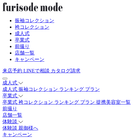
振袖コレクション
袴コレクション
成人式
卒業式
前撮り
店舗一覧
キャンペーン
来店予約
LINEで相談
カタログ請求
成人式
成人式
振袖コレクション
ランキング
プラン
卒業式
卒業式
袴コレクション
ランキング
プラン
提携美容室一覧
前撮り
店舗一覧
体験談
体験談
親御様へ
キャンペーン