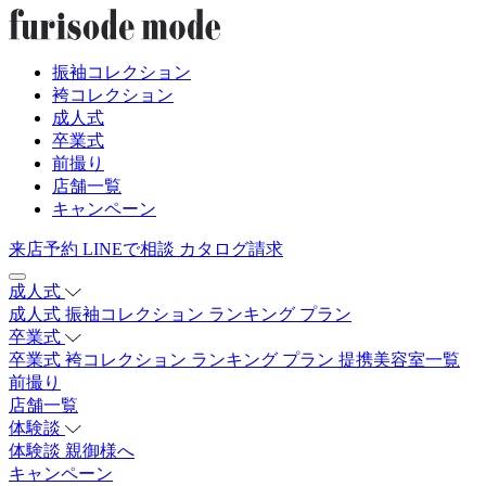
振袖コレクション
袴コレクション
成人式
卒業式
前撮り
店舗一覧
キャンペーン
来店予約
LINEで相談
カタログ請求
成人式
成人式
振袖コレクション
ランキング
プラン
卒業式
卒業式
袴コレクション
ランキング
プラン
提携美容室一覧
前撮り
店舗一覧
体験談
体験談
親御様へ
キャンペーン