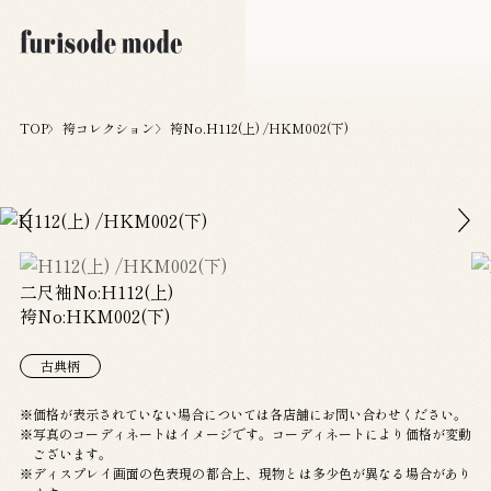
TOP
袴コレクション
袴No.H112(上) /HKM002(下)
二尺袖No:H112(上)
袴No:HKM002(下)
古典柄
価格が表示されていない場合については各店舗にお問い合わせください。
写真のコーディネートはイメージです。コーディネートにより価格が変動
ございます。
ディスプレイ画面の色表現の都合上、現物とは多少色が異なる場合があり