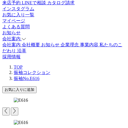
来店予約
LINEで相談
カタログ請求
インスタグラム
お気に入り一覧
マイページ
よくある質問
お知らせ
会社案内
会社案内
会社概要
お知らせ
企業理念
事業内容
私たちのこ
だわり
沿革
採用情報
TOP
振袖コレクション
振袖No.E616
お気に入りに追加