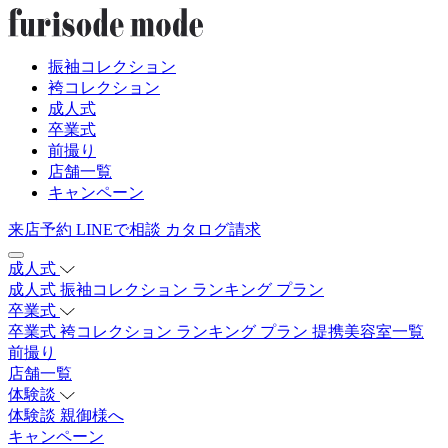
振袖コレクション
袴コレクション
成人式
卒業式
前撮り
店舗一覧
キャンペーン
来店予約
LINEで相談
カタログ請求
成人式
成人式
振袖コレクション
ランキング
プラン
卒業式
卒業式
袴コレクション
ランキング
プラン
提携美容室一覧
前撮り
店舗一覧
体験談
体験談
親御様へ
キャンペーン