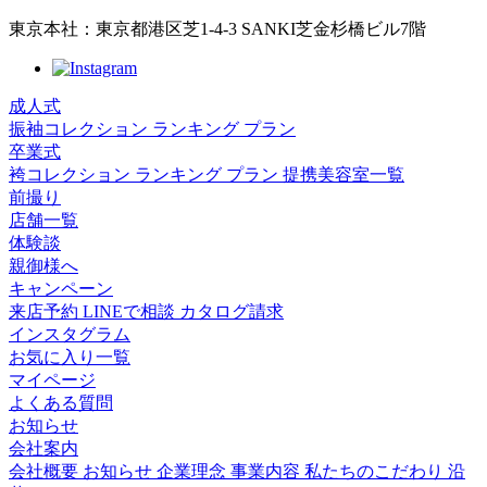
東京本社：東京都港区芝1-4-3 SANKI芝金杉橋ビル7階
成人式
振袖コレクション
ランキング
プラン
卒業式
袴コレクション
ランキング
プラン
提携美容室一覧
前撮り
店舗一覧
体験談
親御様へ
キャンペーン
来店予約
LINEで相談
カタログ請求
インスタグラム
お気に入り一覧
マイページ
よくある質問
お知らせ
会社案内
会社概要
お知らせ
企業理念
事業内容
私たちのこだわり
沿