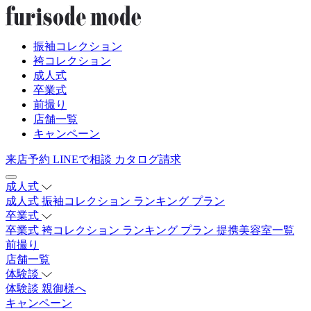
振袖コレクション
袴コレクション
成人式
卒業式
前撮り
店舗一覧
キャンペーン
来店予約
LINEで相談
カタログ請求
成人式
成人式
振袖コレクション
ランキング
プラン
卒業式
卒業式
袴コレクション
ランキング
プラン
提携美容室一覧
前撮り
店舗一覧
体験談
体験談
親御様へ
キャンペーン