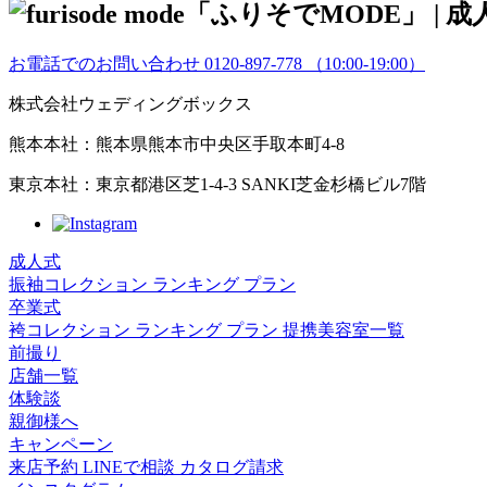
お電話でのお問い合わせ
0120-897-778
（10:00-19:00）
株式会社ウェディングボックス
熊本本社：熊本県熊本市中央区手取本町4-8
東京本社：東京都港区芝1-4-3 SANKI芝金杉橋ビル7階
成人式
振袖コレクション
ランキング
プラン
卒業式
袴コレクション
ランキング
プラン
提携美容室一覧
前撮り
店舗一覧
体験談
親御様へ
キャンペーン
来店予約
LINEで相談
カタログ請求