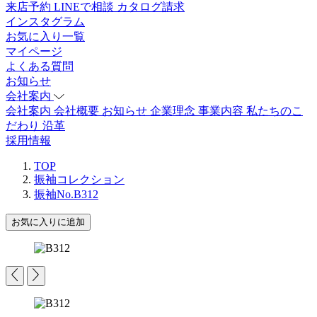
来店予約
LINEで相談
カタログ請求
インスタグラム
お気に入り一覧
マイページ
よくある質問
お知らせ
会社案内
会社案内
会社概要
お知らせ
企業理念
事業内容
私たちのこ
だわり
沿革
採用情報
TOP
振袖コレクション
振袖No.B312
お気に入りに追加