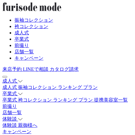
振袖コレクション
袴コレクション
成人式
卒業式
前撮り
店舗一覧
キャンペーン
来店予約
LINEで相談
カタログ請求
成人式
成人式
振袖コレクション
ランキング
プラン
卒業式
卒業式
袴コレクション
ランキング
プラン
提携美容室一覧
前撮り
店舗一覧
体験談
体験談
親御様へ
キャンペーン