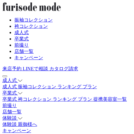
振袖コレクション
袴コレクション
成人式
卒業式
前撮り
店舗一覧
キャンペーン
来店予約
LINEで相談
カタログ請求
成人式
成人式
振袖コレクション
ランキング
プラン
卒業式
卒業式
袴コレクション
ランキング
プラン
提携美容室一覧
前撮り
店舗一覧
体験談
体験談
親御様へ
キャンペーン